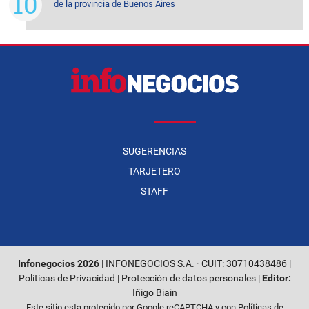
de la provincia de Buenos Aires
SUGERENCIAS
TARJETERO
STAFF
Infonegocios 2026
| INFONEGOCIOS S.A. · CUIT: 30710438486 |
Políticas de Privacidad
|
Protección de datos personales
|
Editor:
Iñigo Biain
Este sitio esta protegido por Google reCAPTCHA y con
Políticas de