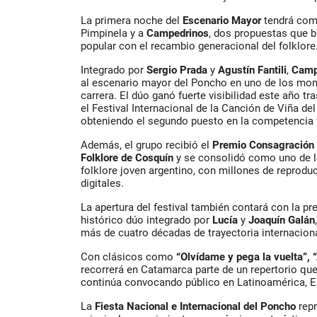
La primera noche del
Escenario Mayor
tendrá com
Pimpinela y a
Campedrinos
, dos propuestas que b
popular con el recambio generacional del folklore
Integrado por
Sergio Prada
y
Agustín Fantili
,
Camp
al escenario mayor del Poncho en uno de los m
carrera. El dúo ganó fuerte visibilidad este año tr
el Festival Internacional de la Canción de Viña de
obteniendo el segundo puesto en la competencia f
Además, el grupo recibió el
Premio Consagración e
Folklore de Cosquín
y se consolidó como uno de l
folklore joven argentino, con millones de reprod
digitales.
La apertura del festival también contará con la pr
histórico dúo integrado por
Lucía
y
Joaquín Galán
más de cuatro décadas de trayectoria internaciona
Con clásicos como
“Olvídame y pega la vuelta”, “
recorrerá en Catamarca parte de un repertorio q
continúa convocando público en Latinoamérica, E
La
Fiesta Nacional e Internacional del Poncho
repr