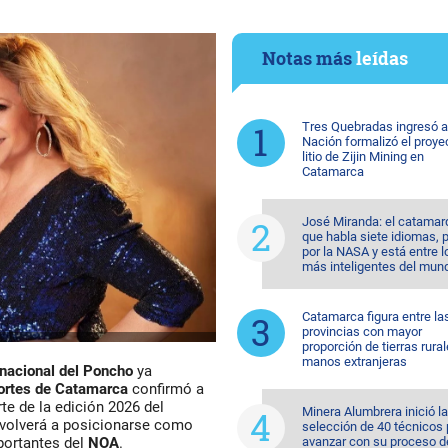
Notas más
leídas
Tres Quebradas ingresó al
Nación formalizó el proye
litio de Zijin Mining en
Catamarca
José Miranda: el catama
que habla siete idiomas, 
por la NASA y está entre l
más inteligentes del mun
Catamarca figura entre la
provincias con mayor
proporción de tierras rura
manos extranjeras
rnacional del Poncho
ya
portes de Catamarca
confirmó a
te de la edición 2026 del
Minera Alumbrera inició la
 y volverá a posicionarse como
selección de 40 técnicos 
avanzar con su proceso d
portantes del
NOA
.