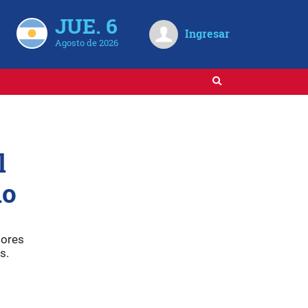
JUE. 6
Ingresar
Agosto de 2026
l
io
tores
s.