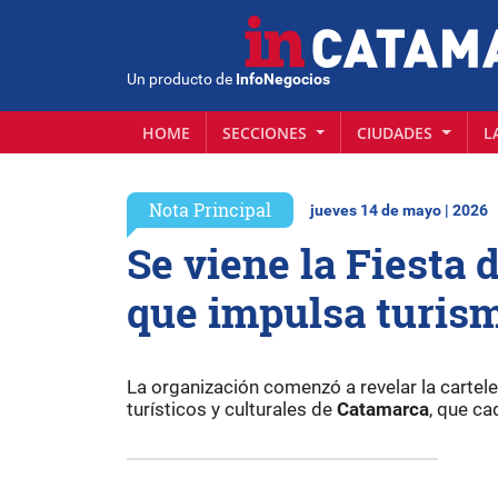
Un producto de
InfoNegocios
HOME
SECCIONES
CIUDADES
L
Nota Principal
jueves 14 de mayo | 2026
Se viene la Fiesta 
que impulsa turis
La organización comenzó a revelar la cartele
turísticos y culturales de
Catamarca
, que ca