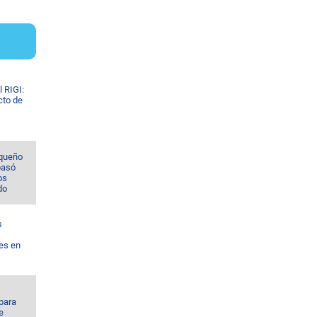
 RIGI:
cto de
rqueño
pasó
os
do
s
les en
para
e