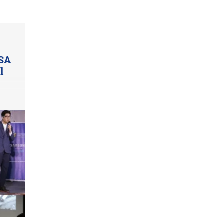
e
ASA
l