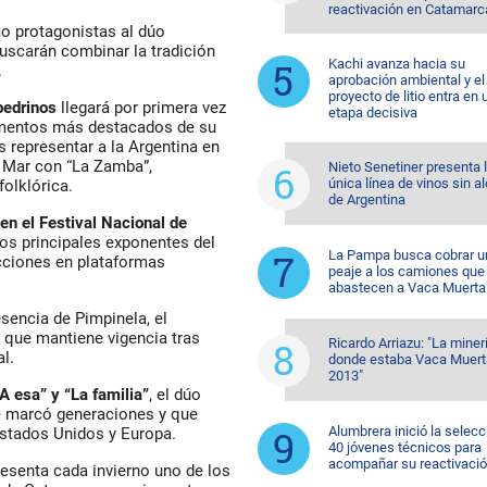
reactivación en Catamarc
o protagonistas al dúo
uscarán combinar la tradición
Kachi avanza hacia su
.
aprobación ambiental y el
proyecto de litio entra en 
edrinos
llegará por primera vez
etapa decisiva
omentos más destacados de su
as representar a la Argentina en
l Mar con “La Zamba”,
Nieto Senetiner presenta 
única línea de vinos sin a
olklórica.
de Argentina
n el Festival Nacional de
os principales exponentes del
La Pampa busca cobrar u
ucciones en plataformas
peaje a los camiones que
abastecen a Vaca Muerta
esencia de Pimpinela, el
, que mantiene vigencia tras
Ricardo Arriazu: "La miner
l.
donde estaba Vaca Muert
2013"
A esa” y “La familia”
, el dúo
ue marcó generaciones y que
Alumbrera inició la selecc
stados Unidos y Europa.
40 jóvenes técnicos para
acompañar su reactivaci
esenta cada invierno uno de los