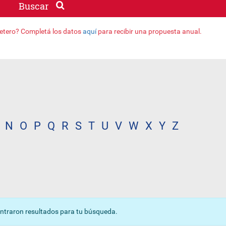
Buscar
jetero? Completá los datos
aquí
para recibir una propuesta anual.
N
O
P
Q
R
S
T
U
V
W
X
Y
Z
ntraron resultados para tu búsqueda.