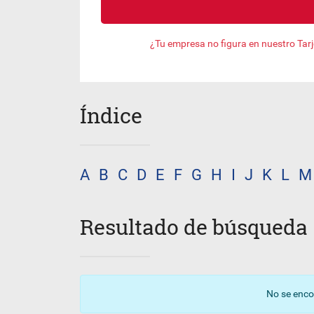
¿Tu empresa no figura en nuestro Tar
Índice
A
B
C
D
E
F
G
H
I
J
K
L
M
Resultado de búsqueda
No se enco