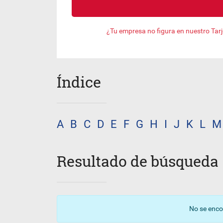
¿Tu empresa no figura en nuestro Tar
Índice
A
B
C
D
E
F
G
H
I
J
K
L
M
Resultado de búsqueda
No se enco