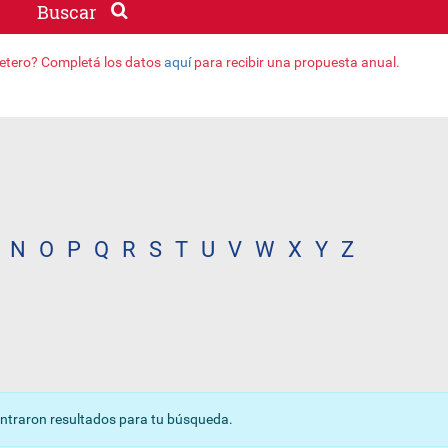
Buscar
jetero? Completá los datos
aquí
para recibir una propuesta anual.
N
O
P
Q
R
S
T
U
V
W
X
Y
Z
ntraron resultados para tu búsqueda.